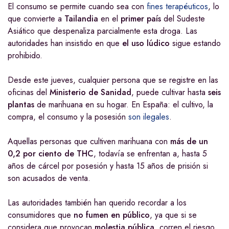
El consumo se permite cuando sea con
fines terapéuticos
, lo
que convierte a
Tailandia
en el
primer país
del Sudeste
Asiático que despenaliza parcialmente esta droga. Las
autoridades han insistido en que
el uso lúdico
sigue estando
prohibido.
Desde este jueves, cualquier persona que se registre en las
oficinas
del
Ministerio de Sanidad
, puede cultivar hasta
seis
plantas
de marihuana en su hogar. En España: el cultivo, la
compra, el consumo y la posesión
son ilegales
.
Aquellas personas que cultiven marihuana con
más de un
0,2 por ciento de THC
, todavía se enfrentan a, hasta 5
años
de cárcel por
posesión y hasta 15 años de prisión si
son acusados de venta.
Las autoridades también han querido recordar a los
consumidores que
no fumen en público
, ya que si se
considera que provocan
molestia pública
, corren el riesgo