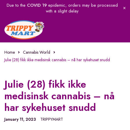
Due to the
COVID 19
epidemic, orders may be processed
with a slight delay
Home
Cannabis World
Julie (28) fikk ikke medisinsk cannabis – nå har sykehuset snudd
Julie (28) fikk ikke
medisinsk cannabis – nå
har sykehuset snudd
January 11, 2023
TRIPPYMART