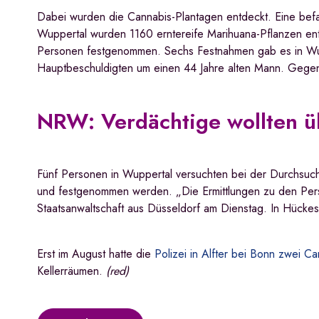
Dabei wurden die Cannabis-Plantagen entdeckt. Eine bef
Wuppertal wurden 1160 erntereife Marihuana-Pflanzen e
Personen festgenommen. Sechs Festnahmen gab es in Wup
Hauptbeschuldigten um einen 44 Jahre alten Mann. Gegen i
NRW: Verdächtige wollten ü
Fünf Personen in Wuppertal versuchten bei der Durchsuch
und festgenommen werden. „Die Ermittlungen zu den Person
Staatsanwaltschaft aus Düsseldorf am Dienstag. In Hück
Erst im August hatte die
Polizei in Alfter bei Bonn zwei C
Kellerräumen.
(red)