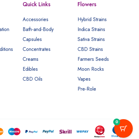
Quick Links
Flowers
Accessories
Hybrid Strains
ation
Bath-and-Body
Indica Strains
Capsules
Sativa Strains
itions
Concentrates
CBD Strains
Creams
Farmers Seeds
Edibles
Moon Rocks
CBD Oils
Vapes
Pre-Role
0