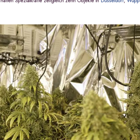
tten Spezialkräfte zeitgleich zehn Objekte in
Düsseldorf
,
Wuppe