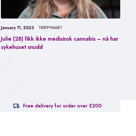
January 11, 2023
TRIPPYMART
Julie (28) fikk ikke medisinsk cannabis – nå har
Jan
sykehuset snudd
Fa
ca
Free delivery for order over £200