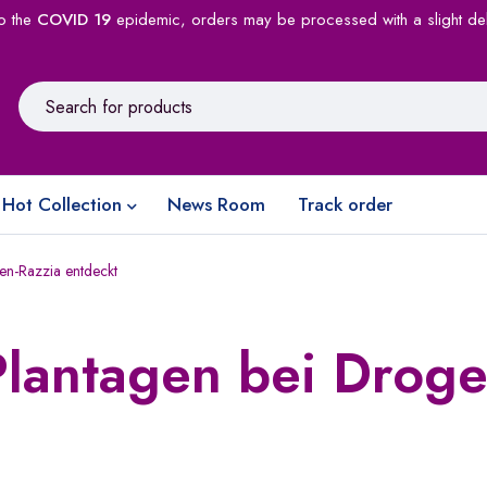
o the
COVID 19
epidemic, orders may be processed with a slight de
Hot Collection
News Room
Track order
n-Razzia entdeckt
lantagen bei Droge