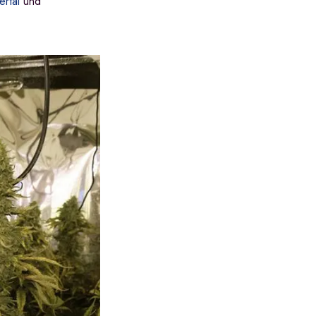
rtal
und