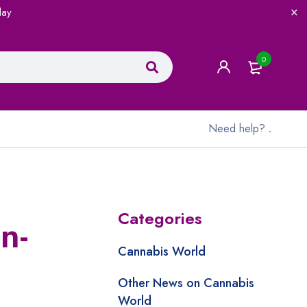
lay
0
Need help?
.
Categories
n-
Cannabis World
Other News on Cannabis
World