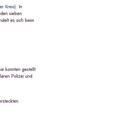
r Kreis
). In
rden sieben
delt es sich beim
e konnten gestellt
lären Polizei und
ersteckten