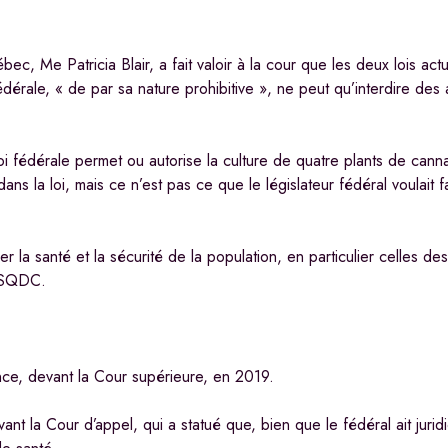
c, Me Patricia Blair, a fait valoir à la cour que les deux lois act
fédérale, « de par sa nature prohibitive », ne peut qu’interdire des
a loi fédérale permet ou autorise la culture de quatre plants de can
ns la loi, mais ce n’est pas ce que le législateur fédéral voulait 
 la santé et la sécurité de la population, en particulier celles des
la SQDC.
nce, devant la Cour supérieure, en 2019.
nt la Cour d’appel, qui a statué que, bien que le fédéral ait jurid