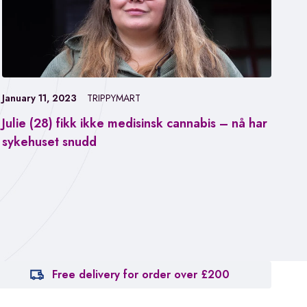
January 11, 2023
TRIPPYMART
Julie (28) fikk ikke medisinsk cannabis – nå har
Jan
sykehuset snudd
Fa
ca
Free delivery for order over £200