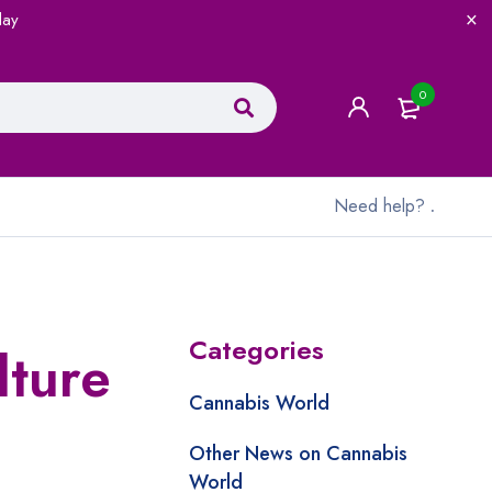
lay
0
Need help?
.
Categories
lture
Cannabis World
Other News on Cannabis
World