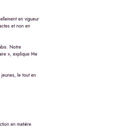
uellement en vigueur
 actes et non en
nabis. Notre
faire », explique Me
 jeunes, le tout en
iction en matière