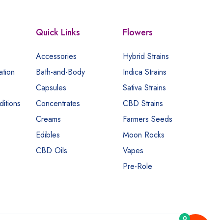
Quick Links
Flowers
Accessories
Hybrid Strains
ation
Bath-and-Body
Indica Strains
Capsules
Sativa Strains
itions
Concentrates
CBD Strains
Creams
Farmers Seeds
Edibles
Moon Rocks
CBD Oils
Vapes
Pre-Role
0