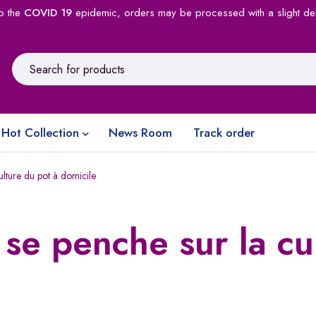
o the
COVID 19
epidemic, orders may be processed with a slight de
Hot Collection
News Room
Track order
lture du pot à domicile
se penche sur la cu
e