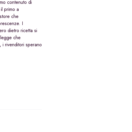
imo contenuto di
il primo a
 store che
orescenze. I
ro dietro ricetta si
i legge che
 i rivenditori sperano