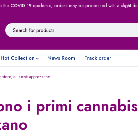
o the
COVID 19
epidemic, orders may be processed with a slight de
Hot Collection
News Room
Track order
 store, e i turisti apprezzano
ono i primi cannabis
zzano