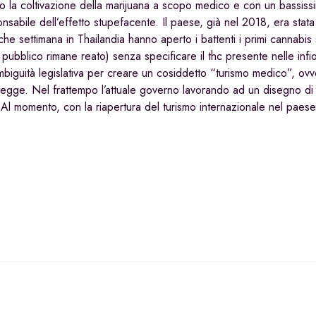
ato la coltivazione della marijuana a scopo medico e con un bassiss
sabile dell’effetto stupefacente. Il paese, già nel 2018, era stata 
he settimana in Thailandia hanno aperto i battenti i primi cannabis
 pubblico rimane reato) senza specificare il thc presente nelle infi
ambiguità legislativa per creare un cosiddetto “turismo medico”, ovve
i legge. Nel frattempo l’attuale governo lavorando ad un disegno d
 Al momento, con la riapertura del turismo internazionale nel paese,