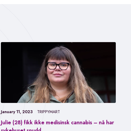
January 11, 2023
TRIPPYMART
Julie (28) fikk ikke medisinsk cannabis – nå har
Jan
sykehuset snudd