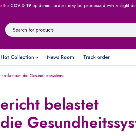
o the
COVID 19
epidemic, orders may be processed with a slight de
Hot Collection
News Room
Track order
nnabiskonsum die Gesundheitssysteme
richt belastet
die Gesundheitssy