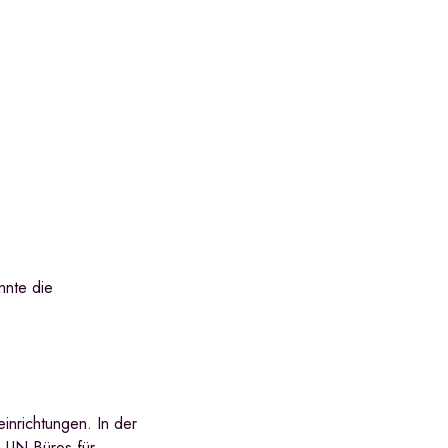
nnte die
inrichtungen. In der
s UN-Büros für