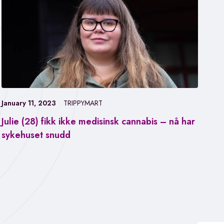
January 11, 2023
TRIPPYMART
Julie (28) fikk ikke medisinsk cannabis – nå har
Jan
sykehuset snudd
Fa
ca