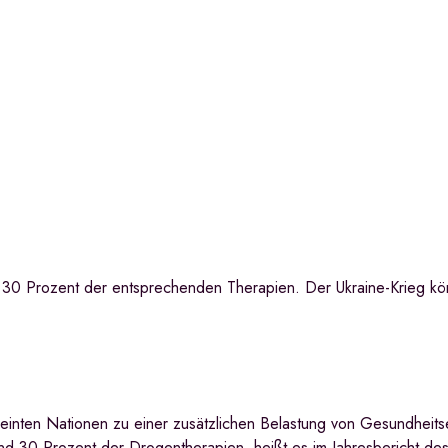
 30 Prozent der entsprechenden Therapien. Der Ukraine-Krieg kö
inten Nationen zu einer zusätzlichen Belastung von Gesundheitse
d 30 Prozent der Drogentherapien, heißt es im Jahresbericht de