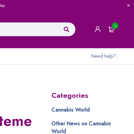
lay
0
Need help?
.
Categories
Cannabis World
steme
Other News on Cannabis
World