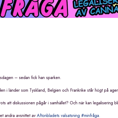
riksdagen – sedan fick han sparken.
är den i länder som Tyskland, Belgien och Frankrike står högt på ag
rots att diskussionen pågår i samhället? Och när kan legalisering bli
det andra avsnittet av
Aftonbladets valsatsning #minfråga.