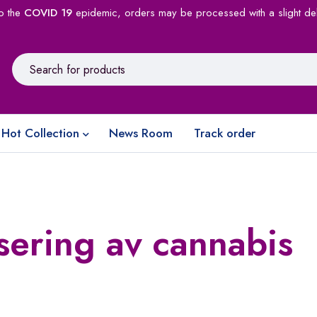
o the
COVID 19
epidemic, orders may be processed with a slight de
Hot Collection
News Room
Track order
sering av cannabis