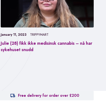
January 11, 2023
TRIPPYMART
Julie (28) fikk ikke medisinsk cannabis – nå har
Jan
sykehuset snudd
Fa
ca
Free delivery for order over £200