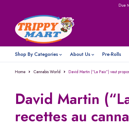
Due t
Shop By Categories
About Us
Pre-Rolls
Home
Cannabis World
David Martin (“La Paix”) veut propo
David Martin (“L
recettes au canna