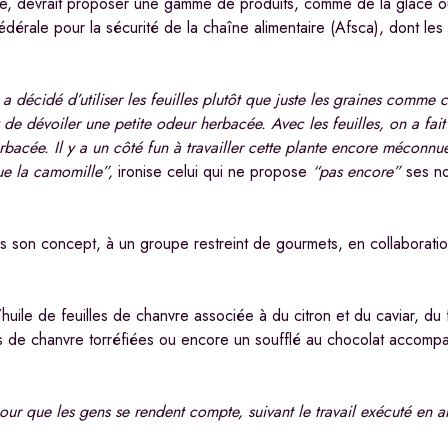
 devrait proposer une gamme de produits, comme de la glace ou
édérale pour la sécurité de la chaîne alimentaire (Afsca), dont les
écidé d’utiliser les feuilles plutôt que juste les graines comme c’
de dévoiler une petite odeur herbacée. Avec les feuilles, on a fait
rbacée. Il y a un côté fun à travailler cette plante encore méconnu
 que la camomille”,
ironise celui qui ne propose
“pas encore”
ses no
is son concept, à un groupe restreint de gourmets, en collaborat
huile de feuilles de chanvre associée à du citron et du caviar, du 
s de chanvre torréfiées ou encore un soufflé au chocolat accompa
pour que les gens se rendent compte, suivant le travail exécuté en 