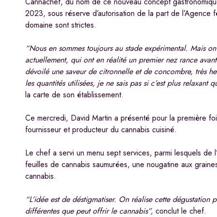
Cannachef, du nom de ce nouveau concept gastronomique,
2023, sous réserve d’autorisation de la part de l’Agence f
domaine sont strictes.
“Nous en sommes toujours au stade expérimental. Mais on a d
actuellement, qui ont en réalité un premier nez rance avant 
dévoilé une saveur de citronnelle et de concombre, très he
les quantités utilisées, je ne sais pas si c’est plus relaxant
la carte de son établissement.
Ce mercredi, David Martin a présenté pour la première fo
fournisseur et producteur du cannabis cuisiné.
Le chef a servi un menu sept services, parmi lesquels de l’
feuilles de cannabis saumurées, une nougatine aux graine
cannabis.
“L’idée est de déstigmatiser. On réalise cette dégustation 
différentes que peut offrir le cannabis”,
conclut le chef.