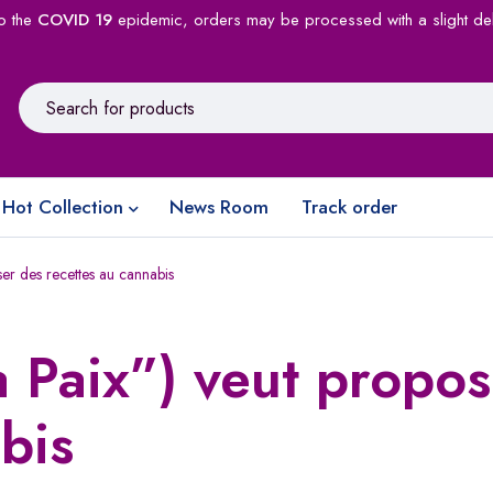
o the
COVID 19
epidemic, orders may be processed with a slight de
Hot Collection
News Room
Track order
ser des recettes au cannabis
a Paix”) veut propo
bis