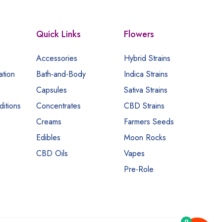
Quick Links
Flowers
Accessories
Hybrid Strains
ation
Bath-and-Body
Indica Strains
Capsules
Sativa Strains
itions
Concentrates
CBD Strains
Creams
Farmers Seeds
Edibles
Moon Rocks
CBD Oils
Vapes
Pre-Role