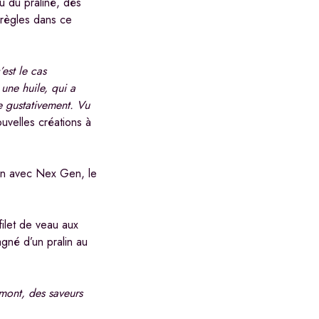
 du praliné, dès
 règles dans ce
est le cas
 une huile, qui a
e gustativement. Vu
uvelles créations à
ion avec Nex Gen, le
filet de veau aux
gné d’un pralin au
amont, des saveurs