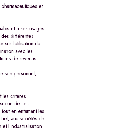
s, pharmaceutiques et
nabis et à ses usages
 des différentes
sur l’utilisation du
ination avec les
atrices de revenus.
 de son personnel,
 les critères
insi que de ses
, tout en entamant les
triel, aux sociétés de
 l’industrialisation