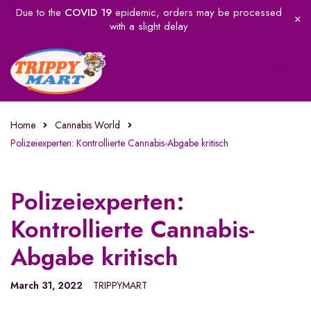
Due to the
COVID 19
epidemic, orders may be processed
with a slight delay
Home
Cannabis World
Polizeiexperten: Kontrollierte Cannabis-Abgabe kritisch
Polizeiexperten:
Kontrollierte Cannabis-
Abgabe kritisch
March 31, 2022
TRIPPYMART