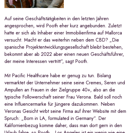
Auf seine Geschäftstätigkeiten in den letzten Jahren
angesprochen, wird Pooth eher kurz angebunden. Zuletzt
hatte er sich als Inhaber einer Immobilienfirma auf Mallorca
versucht. Macht er das weiterhin neben dem CBD? „Die
spanische Projektentwicklungsgesellschaft bleibt bestehen,
bekommt aber ab 2022 aber einen neuen Geschäftsführer,
der meine Interessen vertritt“, sagt Pooth.
Mit Pacific Healthcare habe er genug zu tun. Bislang
vermarktet der Unternehmer seine seine Cremes, Seren und
Ampullen an Frauen in der Zielgruppe 40+, also an die
typische Followerschaft seiner Frau Verona. Bald soll noch
eine Influencermarke für Jüngere dazukommen. Neben
Veronas Gesicht wirbt seine Firma auf ihrer Website mit dem
Spruch: „Born in LA, formulated in Germany“. Der
Kalifornienbezug komme daher, dass man dort gern in den
Urlaub fahre, so Pooth. „Los Angeles ist ein wenig wie eine