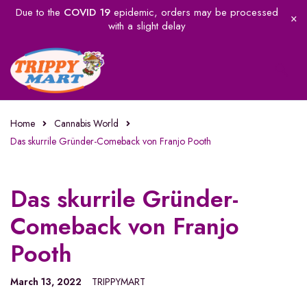
Due to the
COVID 19
epidemic, orders may be processed
with a slight delay
Home
Cannabis World
Das skurrile Gründer-Comeback von Franjo Pooth
Das skurrile Gründer-
Comeback von Franjo
Pooth
March 13, 2022
TRIPPYMART